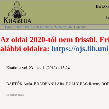
Botani
J
Home
:
Profil
:
Editors
:
Instructions
:
Subscription
:
Contents
Az oldal 2020-tól nem frissül. Fr
alábbi oldalra:
https://ojs.lib.un
Kitaibelia vol. 23 – no. 1. (2018) p.15-24.
BARTÓK Attila, BRĂDEANU Alin, DULUGEAC Remus, BOBOC
No abstract found!