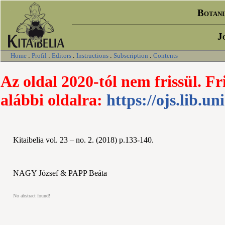
Botani
J
Home
:
Profil
:
Editors
:
Instructions
:
Subscription
:
Contents
Az oldal 2020-tól nem frissül. Fr
alábbi oldalra:
https://ojs.lib.un
Kitaibelia vol. 23 – no. 2. (2018) p.133-140.
NAGY József & PAPP Beáta
No abstract found!