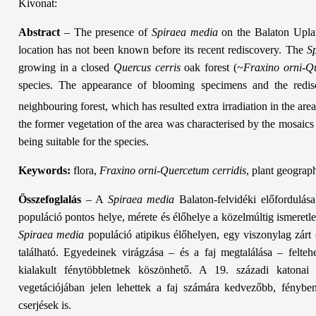
Kivonat:
Abstract
– The presence of
Spiraea media
on the Balaton Uplan
location has not been known before its recent rediscovery. The
S
growing in a closed
Quercus cerris
oak forest (~
Fraxino orni-Qu
species. The appearance of blooming specimens and the redisc
neighbouring forest, which has resulted extra irradiation in the are
the former vegetation of the area was characterised by the mosaics
being suitable for the species.
Keywords:
flora,
Fraxino orni-Quercetum cerridis
, plant geograph
Összefoglalás
– A
Spiraea media
Balaton-felvidéki előfordulás
populáció pontos helye, mérete és élőhelye a közelmúltig ismeretl
Spiraea media
populáció atipikus élőhelyen, egy vi­szonylag zárt
található. Egyedeinek virágzá­sa – és a faj megtalálása – felte
kialakult fénytöbbletnek köszönhető. A 19. századi katonai t
vegetációjában jelen lehettek a faj számára kedvezőbb, fényben
cserjések is.