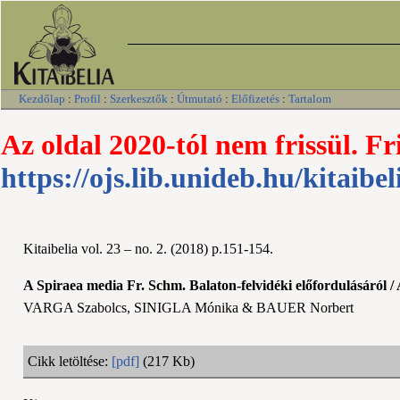
Kezdőlap
:
Profil
:
Szerkesztők
:
Útmutató
:
Előfizetés
:
Tartalom
Az oldal 2020-tól nem frissül. Fr
https://ojs.lib.unideb.hu/kitaibel
Kitaibelia vol. 23 – no. 2. (2018) p.151-154.
A Spiraea media Fr. Schm. Balaton-felvidéki előfordulásáról 
VARGA Szabolcs, SINIGLA Mónika & BAUER Norbert
Cikk letöltése:
[pdf]
(217 Kb)