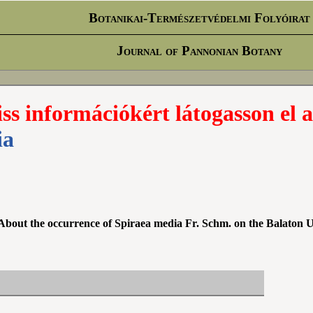
Botanikai-Természetvédelmi Folyóirat
Journal of Pannonian Botany
iss információkért látogasson el a
ia
/ About the occurrence of Spiraea media Fr. Schm. on the Balaton 