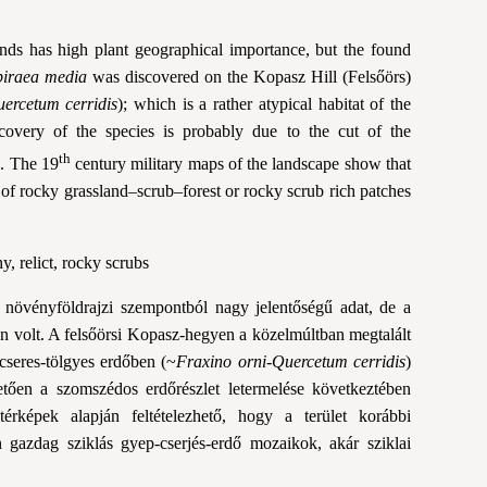
ds has high plant geographical importance, but the found
piraea media
was discovered on the Kopasz Hill (Felsőörs)
ercetum cerridis
); which is a rather atypical habitat of the
overy of the species is probably due to the cut of the
th
a. The 19
century military maps of the landscape show that
 of rocky grassland–scrub–forest or rocky scrub rich patches
y, relict, rocky scrubs
a növényföldrajzi szempontból nagy jelentőségű adat, de a
en volt. A fel­sőörsi Kopasz-hegyen a közelmúltban megtalált
 cseres-tölgyes erdőben (~
Fraxino orni-Quercetum cerridis
)
hetően a szomszédos erdőrészlet letermelése következtében
érképek alapján feltételezhető, hogy a terület koráb­bi
 gazdag sziklás gyep-cserjés-erdő mozaikok, akár sziklai