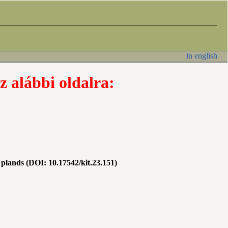
in english
z alábbi oldalra:
Uplands (DOI: 10.17542/kit.23.151)