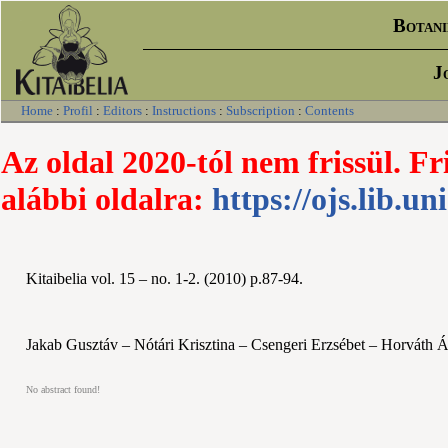
Botani
J
Home
:
Profil
:
Editors
:
Instructions
:
Subscription
:
Contents
Az oldal 2020-tól nem frissül. Fr
alábbi oldalra:
https://ojs.lib.un
Kitaibelia vol. 15 – no. 1-2. (2010) p.87-94.
Jakab Gusztáv – Nótári Krisztina – Csengeri Erzsébet – Horváth 
No abstract found!