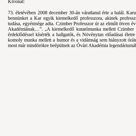
Kivonat:
73. életévében 2008 december 30-án váratlanul érte a halál. Karu
bennünket a Kar egyik kiemelkedő professzora, akinek professzo
tudása, egyénisége adta. Czimber Professzor úr az elmúlt ötven é
Akadémiának…”. „A kiemelkedő kutatómunka mellett Czimber prof
érdeklődéssel kísérték a hallgatók, és Növénytan előadásai életr
komoly munka mellett a humor és a vidámság sem hiányzott óráir
most már mindörökre beépülnek az Óvári Akadémia legendárium