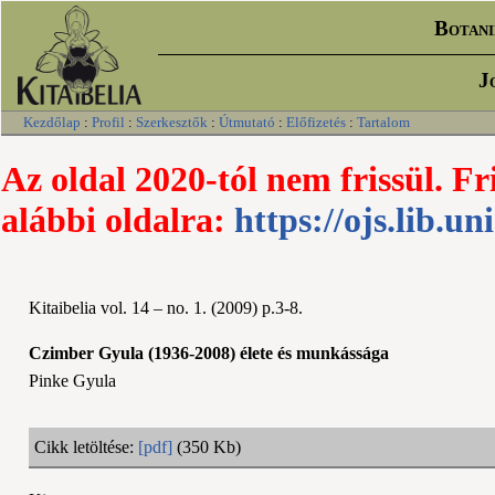
Botani
J
Kezdőlap
:
Profil
:
Szerkesztők
:
Útmutató
:
Előfizetés
:
Tartalom
Az oldal 2020-tól nem frissül. Fr
alábbi oldalra:
https://ojs.lib.un
Kitaibelia vol. 14 – no. 1. (2009) p.3-8.
Czimber Gyula (1936-2008) élete és munkássága
Pinke Gyula
Cikk letöltése:
[pdf]
(350 Kb)