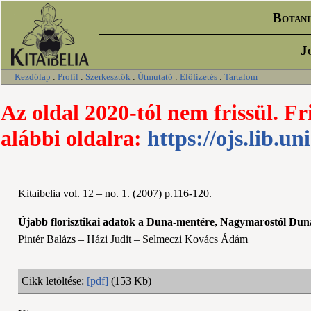
Botani
J
Kezdőlap
:
Profil
:
Szerkesztők
:
Útmutató
:
Előfizetés
:
Tartalom
Az oldal 2020-tól nem frissül. Fr
alábbi oldalra:
https://ojs.lib.un
Kitaibelia vol. 12 – no. 1. (2007) p.116-120.
Újabb florisztikai adatok a Duna-mentére, Nagymarostól Dun
Pintér Balázs – Házi Judit – Selmeczi Kovács Ádám
Cikk letöltése:
[pdf]
(153 Kb)