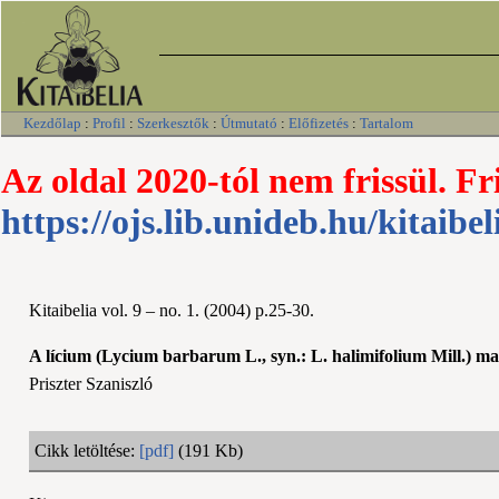
Kezdőlap
:
Profil
:
Szerkesztők
:
Útmutató
:
Előfizetés
:
Tartalom
Az oldal 2020-tól nem frissül. Fr
https://ojs.lib.unideb.hu/kitaibel
Kitaibelia vol. 9 – no. 1. (2004) p.25-30.
A lícium (Lycium barbarum L., syn.: L. halimifolium Mill.) ma
Priszter Szaniszló
Cikk letöltése:
[pdf]
(191 Kb)