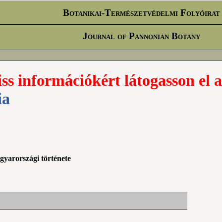
Botanikai-Természetvédelmi Folyóirat
Journal of Pannonian Botany
iss információkért látogasson el a
ia
gyarországi története