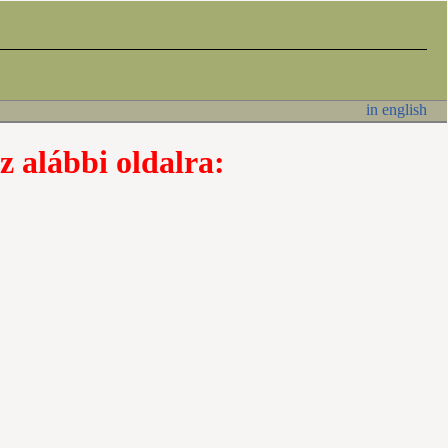
in english
z alábbi oldalra: