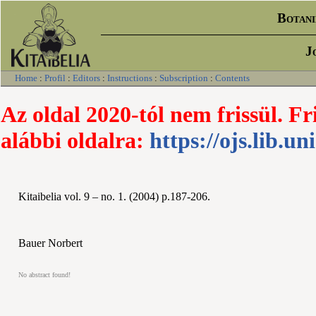
Botani
J
Home
:
Profil
:
Editors
:
Instructions
:
Subscription
:
Contents
Az oldal 2020-tól nem frissül. Fr
alábbi oldalra:
https://ojs.lib.un
Kitaibelia vol. 9 – no. 1. (2004) p.187-206.
Bauer Norbert
No abstract found!