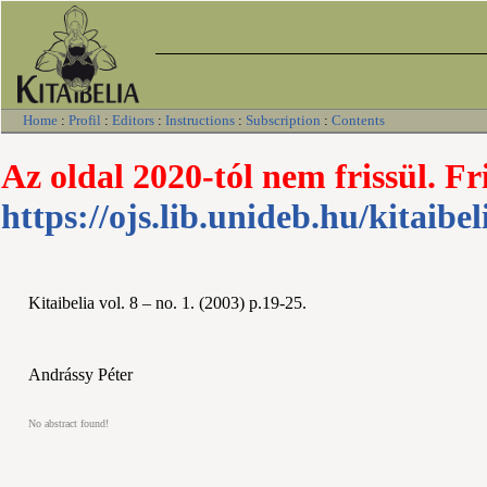
Home
:
Profil
:
Editors
:
Instructions
:
Subscription
:
Contents
Az oldal 2020-tól nem frissül. Fr
https://ojs.lib.unideb.hu/kitaibel
Kitaibelia vol. 8 – no. 1. (2003) p.19-25.
Andrássy Péter
No abstract found!