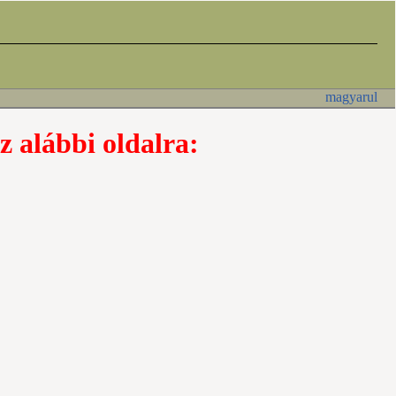
magyarul
z alábbi oldalra: