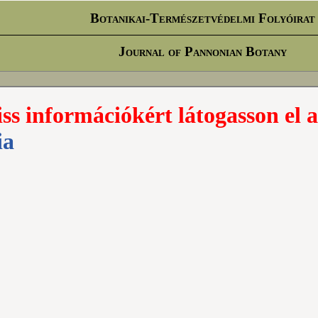
Botanikai-Természetvédelmi Folyóirat
Journal of Pannonian Botany
iss információkért látogasson el a
ia