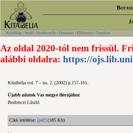
Botani
J
Kezdőlap
:
Profil
:
Szerkesztők
:
Útmutató
:
Előfizetés
:
Tartalom
Az oldal 2020-tól nem frissül. Fr
alábbi oldalra:
https://ojs.lib.un
Kitaibelia vol. 7 – no. 2. (2002) p.157-161.
Újabb adatok Vas megye flórájához
Bodonczi László
Cikk letöltése:
[pdf]
(185 Kb)