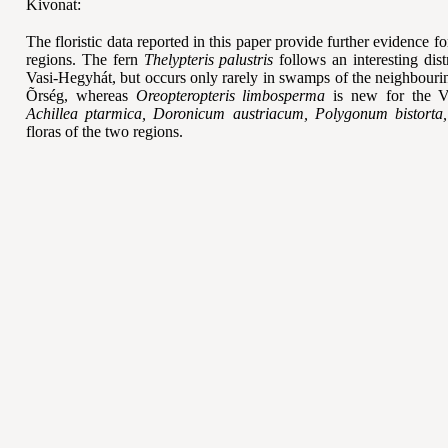
Kivonat:
The floristic data reported in this paper provide further evidence f
regions. The fern
Thelypteris palustris
follows an interesting dist
Vasi-Hegyh
át, but occurs only rarely in swamps of the neighbour
Õrség, whereas
Oreopteropteris limbosperma
is new for the 
Achillea ptarmica, Doronicum austriacum, Polygonum bistorta, 
floras of the two regions.