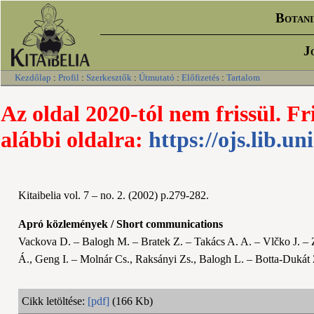
Botani
J
Kezdőlap
:
Profil
:
Szerkesztők
:
Útmutató
:
Előfizetés
:
Tartalom
Az oldal 2020-tól nem frissül. Fr
alábbi oldalra:
https://ojs.lib.un
Kitaibelia vol. 7 – no. 2. (2002) p.279-282.
Apró közlemények / Short communications
Vackova D. – Balogh M. – Bratek Z. – Takács A. A. – Vlčko J. – 
Á., Geng I. – Molnár Cs., Raksányi Zs., Balogh L. – Botta-Dukát 
Cikk letöltése:
[pdf]
(166 Kb)