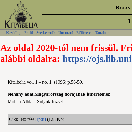
Botani
J
Kezdőlap
:
Profil
:
Szerkesztők
:
Útmutató
:
Előfizetés
:
Tartalom
Az oldal 2020-tól nem frissül. Fr
alábbi oldalra:
https://ojs.lib.un
Kitaibelia vol. 1 – no. 1. (1996) p.56-59.
Néhány adat Magyarország flórájának ismeretéhez
Molnár Attila – Sulyok József
Cikk letöltése:
[pdf]
(128 Kb)