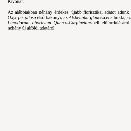
Kivonat:
Az alábbiakban néhány érdekes, újabb florisztikai adatot adunk 
Oxytrpis pilosa
első bakonyi, az
Alchemilla glaucescens
bükki, a
Limodorum abortivum Querco-Carpinetum
-beli előfordulásár
néhány új alföldi adatáról.