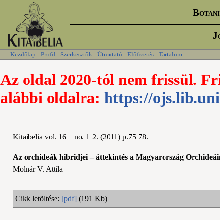
Botani
J
Kezdőlap
:
Profil
:
Szerkesztők
:
Útmutató
:
Előfizetés
:
Tartalom
Az oldal 2020-tól nem frissül. Fr
alábbi oldalra:
https://ojs.lib.un
Kitaibelia vol. 16 – no. 1-2. (2011) p.75-78.
Az orchideák hibridjei – áttekintés a Magyarország Orchideái
Molnár V. Attila
Cikk letöltése:
[pdf]
(191 Kb)