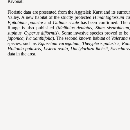
Kivonat:
Floristic data are presented from the Aggtelek Karst and its surro
Valley. A new habitat of the strictly protected
Himantoglossum c
Epilobium palustre
and
Galium rivale
has been confirmed. The e
Range is also published (
Melilotus dentatus
,
Sium sisaroideum,
supinus, Cyperus difformis
). Some invasive species proved to be f
japonica, Iva xanthifolia
). The second known habitat of
Valerana s
species, such as
Equisetum variegatum, Thelypteris palustris, Ran
Hottonia palustris, Listera ovata, Dactylorhiza fuchsii, Eleochar
data in the area.