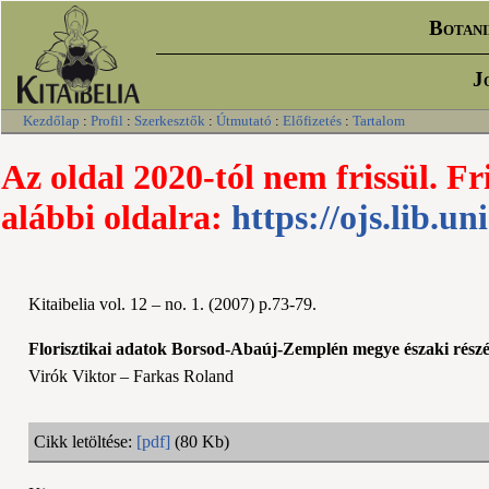
Botani
J
Kezdőlap
:
Profil
:
Szerkesztők
:
Útmutató
:
Előfizetés
:
Tartalom
Az oldal 2020-tól nem frissül. Fr
alábbi oldalra:
https://ojs.lib.un
Kitaibelia vol. 12 – no. 1. (2007) p.73-79.
Florisztikai adatok Borsod-Abaúj-Zemplén megye északi részér
Virók Viktor – Farkas Roland
Cikk letöltése:
[pdf]
(80 Kb)