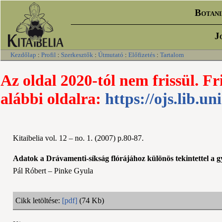
Botani
J
Kezdőlap
:
Profil
:
Szerkesztők
:
Útmutató
:
Előfizetés
:
Tartalom
Az oldal 2020-tól nem frissül. Fr
alábbi oldalra:
https://ojs.lib.un
Kitaibelia vol. 12 – no. 1. (2007) p.80-87.
Adatok a Drávamenti-síkság flórájához különös tekintettel a
Pál Róbert – Pinke Gyula
Cikk letöltése:
[pdf]
(74 Kb)