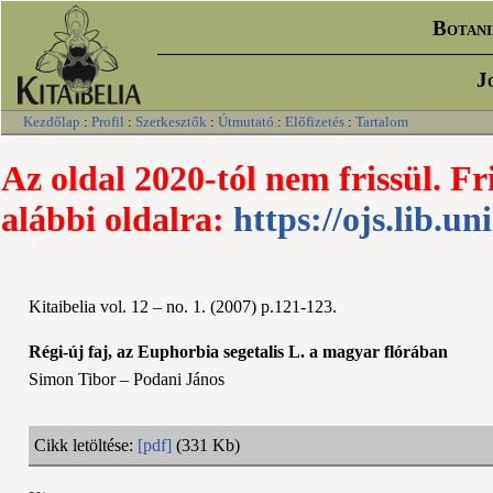
Botani
J
Kezdőlap
:
Profil
:
Szerkesztők
:
Útmutató
:
Előfizetés
:
Tartalom
Az oldal 2020-tól nem frissül. Fr
alábbi oldalra:
https://ojs.lib.un
Kitaibelia vol. 12 – no. 1. (2007) p.121-123.
Régi-új faj, az Euphorbia segetalis L. a magyar flórában
Simon Tibor – Podani János
Cikk letöltése:
[pdf]
(331 Kb)