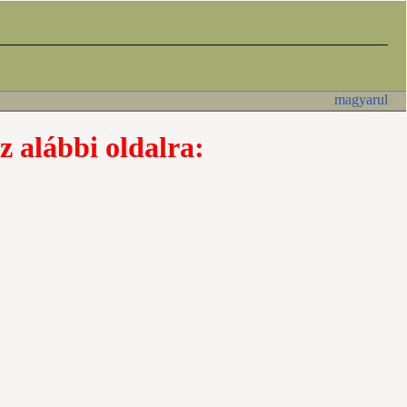
magyarul
z alábbi oldalra: