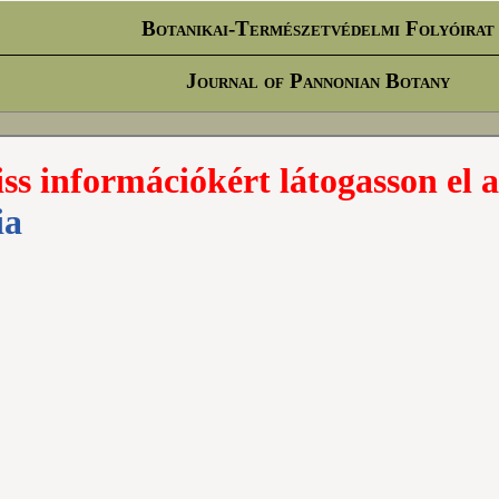
Botanikai-Természetvédelmi Folyóirat
Journal of Pannonian Botany
iss információkért látogasson el a
ia