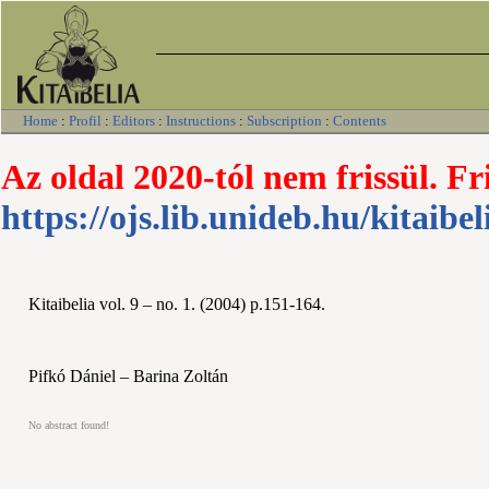
Home
:
Profil
:
Editors
:
Instructions
:
Subscription
:
Contents
Az oldal 2020-tól nem frissül. Fr
https://ojs.lib.unideb.hu/kitaibel
Kitaibelia vol. 9 – no. 1. (2004) p.151-164.
Pifkó Dániel – Barina Zoltán
No abstract found!