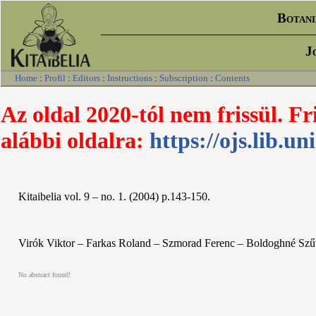
Botani
J
Home
:
Profil
:
Editors
:
Instructions
:
Subscription
:
Contents
Az oldal 2020-tól nem frissül. Fr
alábbi oldalra:
https://ojs.lib.un
Kitaibelia vol. 9 – no. 1. (2004) p.143-150.
Virók Viktor – Farkas Roland – Szmorad Ferenc – Boldoghné Szű
No abstract found!