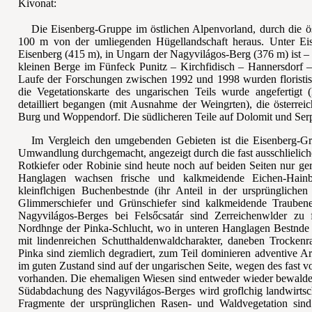
Kivonat:
Die Eisenberg-Gruppe im östlichen Alpenvorland, durch die ös
100 m von der umliegenden Hügellandschaft heraus. Unter Eis
Eisenberg (415 m), in Ungarn der Nagyvilágos-Berg (376 m) ist – 
kleinen Berge im Fünfeck Punitz – Kirchfidisch – Hannersdorf –
Laufe der Forschungen zwischen 1992 und 1998 wurden floristi
die Vegetationskarte des ungarischen Teils wurde angefertigt
detailliert begangen (mit Ausnahme der Weing
rten), die österrei
Burg und Woppendorf. Die südlicheren Teile auf Dolomit und Serp
Im Vergleich den umgebenden Gebieten ist die Eisenberg-G
Umwandlung durchgemacht, angezeigt durch die fast ausschlie
lic
Rotkiefer oder Robinie sind heute noch auf beiden Seiten nur ger
Hanglagen wachsen frische und kalkmeidende Eichen-Hain
kleinfl
chigen Buchenbest
nde (ihr Anteil in der ursprünglichen
Glimmerschiefer und Grünschiefer sind kalkmeidende Trauben
Nagyvilágos-Berges bei Felsőcsatár sind Zerreichenw
lder zu 
Nordh
nge der Pinka-Schlucht, wo in unteren Hanglagen Best
nde
mit lindenreichen Schutthaldenwaldcharakter, daneben Trocken
Pinka sind ziemlich degradiert, zum Teil dominieren adventive Ar
im guten Zustand sind auf der ungarischen Seite, wegen des fas
vorhanden. Die ehemaligen Wiesen sind entweder wieder bewalde
Südabdachung des Nagyvilágos-Berges wird gro
fl
chig landwirts
Fragmente der ursprünglichen Rasen- und Waldvegetation sind