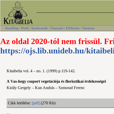
Kezdőlap
:
Profil
:
Szerkesztők
:
Útmutató
:
Előfizetés
:
Tartalom
Az oldal 2020-tól nem frissül. Fr
https://ojs.lib.unideb.hu/kitaibel
Kitaibelia vol. 4 – no. 1. (1999) p.119-142.
A Vas-hegy csoport vegetációja és florisztikai érdekességei
Király Gergely – Kun András – Szmorad Ferenc
Cikk letöltése:
[pdf]
(270 Kb)