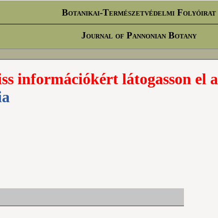
Botanikai-Természetvédelmi Folyóirat
Journal of Pannonian Botany
iss információkért látogasson el a
ia