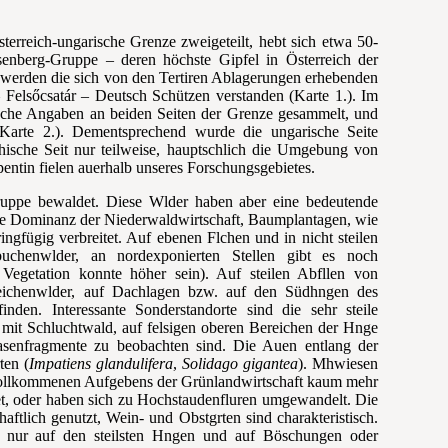
terreich-ungarische Grenze zweigeteilt, hebt sich etwa 50-
enberg-Gruppe – deren höchste Gipfel in Österreich der
werden die sich von den Terti
ren Ablagerungen erhebenden
 Felsőcsatár – Deutsch Schützen verstanden (Karte 1.). Im
sche Angaben an beiden Seiten der Grenze gesammelt, und
 (Karte 2.). Dementsprechend wurde die ungarische Seite
chische Seit nur teilweise, haupts
chlich die Umgebung von
entin fielen au
erhalb unseres Forschungsgebietes.
ruppe bewaldet. Diese W
lder haben aber eine bedeutende
he Dominanz der Niederwaldwirtschaft, Baumplantagen, wie
ingfügig verbreitet. Auf ebenen Fl
chen und in nicht steilen
buchenw
lder, an nordexponierten Stellen gibt es noch
 Vegetation konnte höher sein). Auf steilen Abf
llen von
eichenw
lder, auf Dachlagen bzw. auf den Südh
ngen des
finden. Interessante Sonderstandorte sind die sehr steile
 mit Schluchtwald, auf felsigen oberen Bereichen der H
nge
rasenfragmente zu beobachten sind. Die Auen entlang der
ten (
Impatiens glandulifera
,
Solidago gigantea
). M
hwiesen
t vollkommenen Aufgebens der Grünlandwirtschaft kaum mehr
t, oder haben sich zu Hochstaudenfluren umgewandelt. Die
chaftlich genutzt, Wein- und Obstg
rten sind charakteristisch.
 nur auf den steilsten H
ngen und auf Böschungen oder