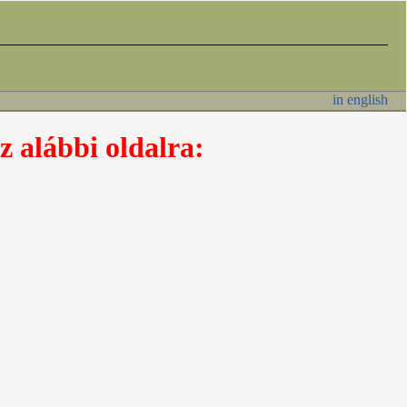
in english
z alábbi oldalra: