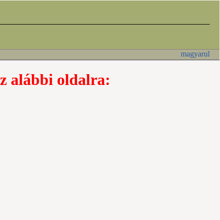
magyarul
z alábbi oldalra: