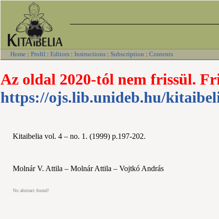
Home
:
Profil
:
Editors
:
Instructions
:
Subscription
:
Contents
Az oldal 2020-tól nem frissül. Fr
https://ojs.lib.unideb.hu/kitaibel
Kitaibelia vol. 4 – no. 1. (1999) p.197-202.
Molnár V. Attila – Molnár Attila – Vojtkó András
No abstract found!