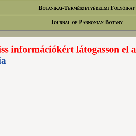
Botanikai-Természetvédelmi Folyóirat
Journal of Pannonian Botany
iss információkért látogasson el a
ia