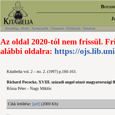
Botani
J
Kezdőlap
:
Profil
:
Szerkesztők
:
Útmutató
:
Előfizetés
:
Tartalom
Az oldal 2020-tól nem frissül. Fr
alábbi oldalra:
https://ojs.lib.un
Kitaibelia vol. 2 – no. 2. (1997) p.160-163.
Richard Pococke, XVIII. századi angol utazó magyarországi flo
Rózsa Péter – Nagy Miklós
Cikk letöltése:
[pdf]
(2069 Kb)