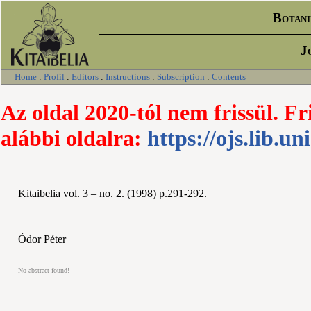
Botani
J
Home
:
Profil
:
Editors
:
Instructions
:
Subscription
:
Contents
Az oldal 2020-tól nem frissül. Fr
alábbi oldalra:
https://ojs.lib.un
Kitaibelia vol. 3 – no. 2. (1998) p.291-292.
Ódor Péter
No abstract found!