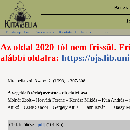
Botani
J
Kezdőlap
:
Profil
:
Szerkesztők
:
Útmutató
:
Előfizetés
:
Tartalom
Az oldal 2020-tól nem frissül. Fr
alábbi oldalra:
https://ojs.lib.un
Kitaibelia vol. 3 – no. 2. (1998) p.307-308.
A vegetáció térképezésének objektivitása
Molnár Zsolt – Horváth Ferenc – Kertész Miklós – Kun András – A
Anikó – Csete Sándor – Gergely Attila – Hahn István – Halassy 
Cikk letöltése:
[pdf]
(101 Kb)