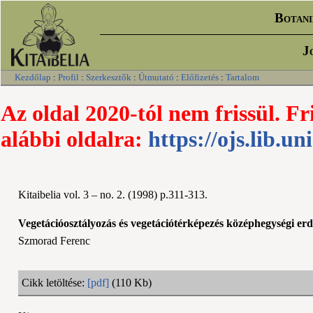
Botani
J
Kezdőlap
:
Profil
:
Szerkesztők
:
Útmutató
:
Előfizetés
:
Tartalom
Az oldal 2020-tól nem frissül. Fr
alábbi oldalra:
https://ojs.lib.un
Kitaibelia vol. 3 – no. 2. (1998) p.311-313.
Vegetációosztályozás és vegetációtérképezés középhegységi er
Szmorad Ferenc
Cikk letöltése:
[pdf]
(110 Kb)