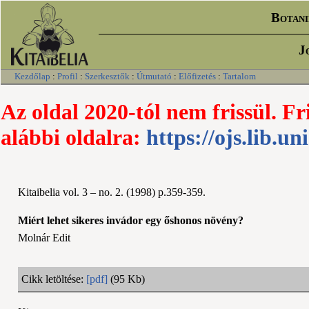
Botani
J
Kezdőlap
:
Profil
:
Szerkesztők
:
Útmutató
:
Előfizetés
:
Tartalom
Az oldal 2020-tól nem frissül. Fr
alábbi oldalra:
https://ojs.lib.un
Kitaibelia vol. 3 – no. 2. (1998) p.359-359.
Miért lehet sikeres invádor egy őshonos növény?
Molnár Edit
Cikk letöltése:
[pdf]
(95 Kb)