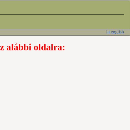
in english
z alábbi oldalra: