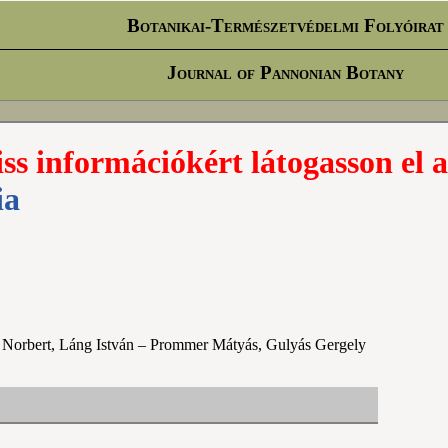
Botanikai-Természetvédelmi Folyóirat
Journal of Pannonian Botany
iss információkért látogasson el a
ia
er Norbert, Láng István – Prommer Mátyás, Gulyás Gergely