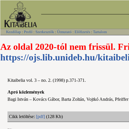
Kezdőlap
:
Profil
:
Szerkesztők
:
Útmutató
:
Előfizetés
:
Tartalom
Az oldal 2020-tól nem frissül. Fr
https://ojs.lib.unideb.hu/kitaibel
Kitaibelia vol. 3 – no. 2. (1998) p.371-371.
Apró közlemények
Bagi István – Kovács Gábor, Barta Zoltán, Vojtkó András, Pfeiff
Cikk letöltése:
[pdf]
(128 Kb)