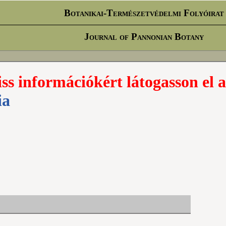
Botanikai-Természetvédelmi Folyóirat
Journal of Pannonian Botany
iss információkért látogasson el a
ia