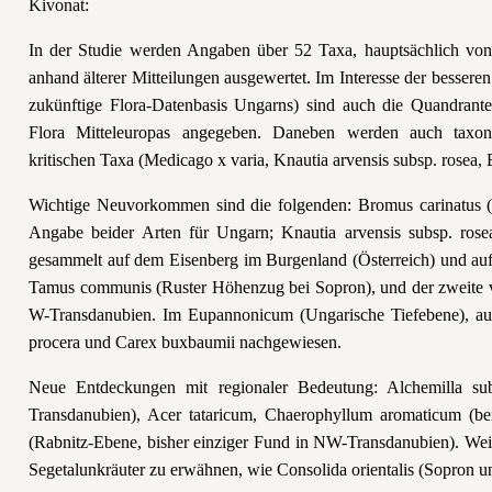
Kivonat:
In der Studie werden Angaben über 52 Taxa, hauptsächlich v
anhand älterer Mitteilungen ausgewertet. Im Interesse der besseren
zukünftige Flora-Datenbasis Ungarns) sind auch die Quandrant
Flora Mitteleuropas angegeben. Daneben werden auch taxon
kritischen Taxa (Medicago x varia, Knautia arvensis subsp. rosea, 
Wichtige Neuvorkommen sind die folgenden: Bromus carinatus (S
Angabe beider Arten für Ungarn; Knautia arvensis subsp. rose
gesammelt auf dem Eisenberg im Burgenland (Österreich) und auf
Tamus communis (Ruster Höhenzug bei Sopron), und der zweite v
W-Transdanubien. Im Eupannonicum (Ungarische Tiefebene), au
procera und Carex buxbaumii nachgewiesen.
Neue Entdeckungen mit regionaler Bedeutung: Alchemilla s
Transdanubien), Acer tataricum, Chaerophyllum aromaticum (be
(Rabnitz-Ebene, bisher einziger Fund in NW-Transdanubien). Weit
Segetalunkräuter zu erwähnen, wie Consolida orientalis (Sopron u