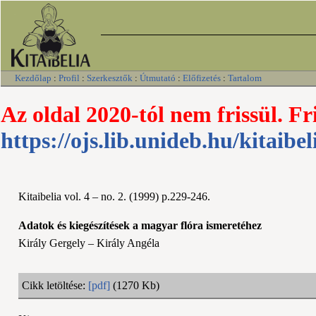
Kezdőlap
:
Profil
:
Szerkesztők
:
Útmutató
:
Előfizetés
:
Tartalom
Az oldal 2020-tól nem frissül. Fr
https://ojs.lib.unideb.hu/kitaibel
Kitaibelia vol. 4 – no. 2. (1999) p.229-246.
Adatok és kiegészítések a magyar flóra ismeretéhez
Király Gergely – Király Angéla
Cikk letöltése:
[pdf]
(1270 Kb)