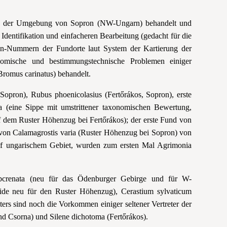
on der Umgebung von Sopron (NW-Ungarn) behandelt und
 Identifikation und einfacheren Bearbeitung (gedacht für die
en-Nummern der Fundorte laut System der Kartierung der
omische und bestimmungstechnische Problemen einiger
Bromus carinatus) behandelt.
opron), Rubus phoenicolasius (Fertőrákos, Sopron), erste
a (eine Sippe mit umstrittener taxonomischen Bewertung,
 dem Ruster Höhenzug bei Fertőrákos); der erste Fund von
on Calamagrostis varia (Ruster Höhenzug bei Sopron) von
f ungarischem Gebiet, wurden zum ersten Mal Agrimonia
ubcrenata (neu für das Ödenburger Gebirge und für W-
ide neu für den Ruster Höhenzug), Cerastium sylvaticum
ers sind noch die Vorkommen einiger seltener Vertreter der
nd Csorna) und Silene dichotoma (Fertőrákos).