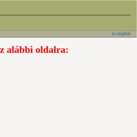
in english
z alábbi oldalra: