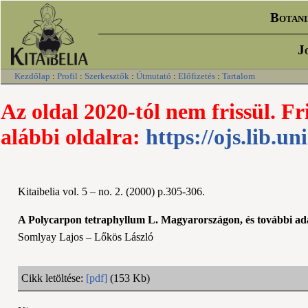
Botani
J
Kezdőlap
:
Profil
:
Szerkesztők
:
Útmutató
:
Előfizetés
:
Tartalom
Az oldal 2020-tól nem frissül. Fr
alábbi oldalra:
https://ojs.lib.un
Kitaibelia vol. 5 – no. 2. (2000) p.305-306.
A Polycarpon tetraphyllum L. Magyarországon, és további a
Somlyay Lajos – Lőkös László
Cikk letöltése:
[pdf]
(153 Kb)