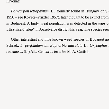
Kivonat:
Polycarpon tetraphyllum
L., formerly found in Hungary only o
1956 – see Kovács–Priszter 1957), later thought to be extinct fro
in Budapest. A fairly great population was detected in the gap
„Tisztviselő-telep” in Józsefváros district this year. The species se
Other interesting and little known weed-species in Budapest are
Schrad.,
L. perfoliatum
L.,
Euphorbia maculata
L.,
Oxybaphus 
racemosus
(L.) All.,
Cenchrus incertus
M. A. Curtis].