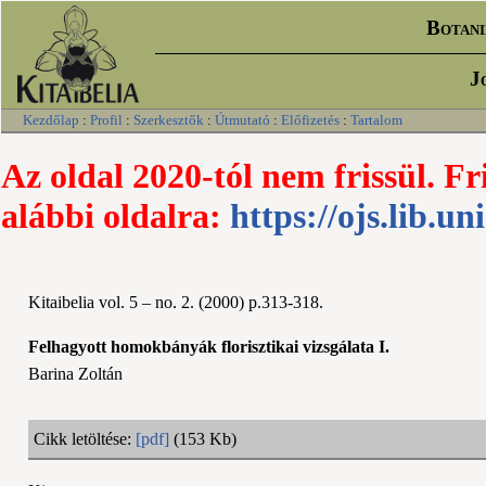
Botani
J
Kezdőlap
:
Profil
:
Szerkesztők
:
Útmutató
:
Előfizetés
:
Tartalom
Az oldal 2020-tól nem frissül. Fr
alábbi oldalra:
https://ojs.lib.un
Kitaibelia vol. 5 – no. 2. (2000) p.313-318.
Felhagyott homokbányák florisztikai vizsgálata I.
Barina Zoltán
Cikk letöltése:
[pdf]
(153 Kb)