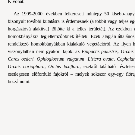
Kivonat:
Az 1999-2000. években felkeresett mintegy 50 kisebb-nag
bizonyult további kutatásra is érdemesnek (a többit vagy teljes e
horgásztóvá alakítva] töltötte ki a teljes területét). Az ezekben
homokbányákra legjellemzőbbnek ítéltek. Ezek alapján általános 
rendelkező homokbányákban kialakuló vegetációról. Az ilyen 
viszonylatban nem gyakori fajok: az
Epipactis palustris
,
Orchis 
Carex oederi
,
Ophioglossum vulgatum
,
Listera ovata
,
Cephalan
Orchis coriophora
,
Orchis laxiflora
; ezekről található részlet
esetlegesen előforduló fajokról – melyek sokszor egy-egy flóra
beszámolni.