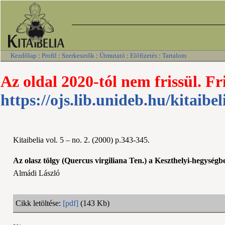
Kezdőlap
:
Profil
:
Szerkesztők
:
Útmutató
:
Előfizetés
:
Tartalom
Az oldal 2020-tól nem frissül. Fr
https://ojs.lib.unideb.hu/kitaibel
Kitaibelia vol. 5 – no. 2. (2000) p.343-345.
Az olasz tölgy (Quercus virgiliana Ten.) a Keszthelyi-hegységb
Almádi László
Cikk letöltése:
[pdf]
(143 Kb)