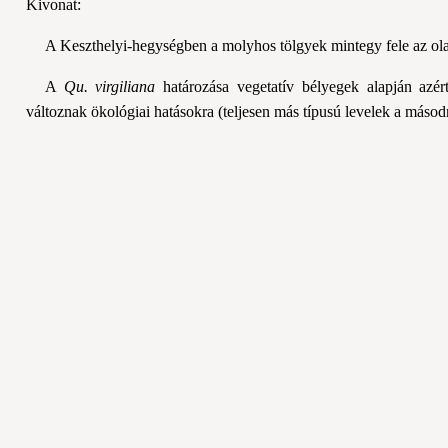
Kivonat:
A Keszthelyi-hegységben a molyhos tölgyek mintegy fele az ola
A
Qu.
virgiliana
határozása vegetatív bélyegek alapján azért
változnak ökológiai hatásokra (teljesen más típusú levelek a másod