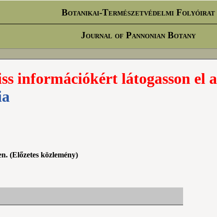
Botanikai-Természetvédelmi Folyóirat
Journal of Pannonian Botany
iss információkért látogasson el a
ia
en. (Előzetes közlemény)