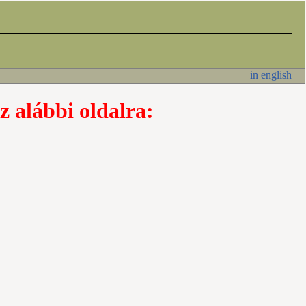
in english
z alábbi oldalra: