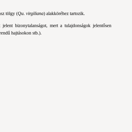
sz tölgy (
Qu.
virgiliana
) alakköréhez tartozik.
 jelent bizonytalanságot, mert a tulajdonságok jelentősen
rendű hajtásokon stb.).