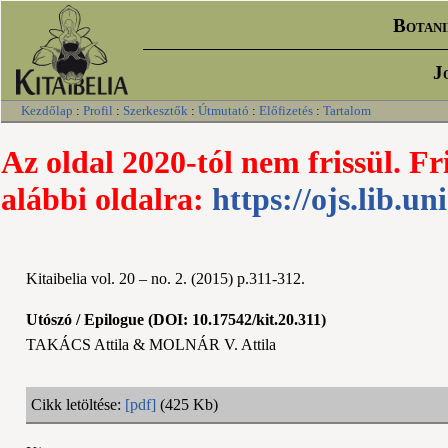
Botani
J
Kezdőlap
:
Profil
:
Szerkesztők
:
Útmutató
:
Előfizetés
:
Tartalom
Az oldal 2020-tól nem frissül. Fr
alábbi oldalra:
https://ojs.lib.un
Kitaibelia vol. 20 – no. 2. (2015) p.311-312.
Utószó / Epilogue (DOI: 10.17542/kit.20.311)
TAKÁCS Attila & MOLNÁR V. Attila
Cikk letöltése:
[pdf]
(425 Kb)