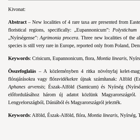
Kivonat:
Abstract
– New localities of 4 rare taxa are presented from Easte
floristical regions, specifically: „Eupannonicum”:
Polystichum 
„Nyírségense”:
Agrimonia procera
. Three new localities of the a
species is still very rare in Europe, reported only from Poland, D
Keywords
: Crisicum, Eupannonicum, flora,
Montia linearis
, Nyír
Összefoglalás
– A közleményben 4 ritka növényfaj kelet-magya
flórajárásokra vagy flóravidékekre újnak számítanak: Alföld 
Aphanes arvensis
; Észak-Alföld (Samicum) és Nyírség (Nyírs
előfordulásához három új adatot közlünk Magyarországról
Lengyelországból, Dániából és Magyarországról jelezték.
Keywords
: Alföld, Észak-Alföld, flóra,
Montia linearis
, Nyírség, 