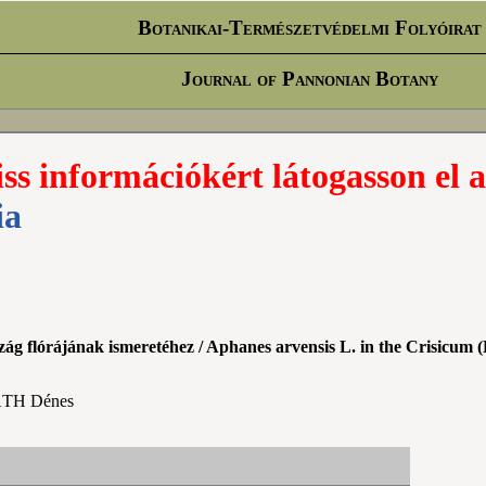
Botanikai-Természetvédelmi Folyóirat
Journal of Pannonian Botany
iss információkért látogasson el a
ia
 flórájának ismeretéhez / Aphanes arvensis L. in the Crisicum (E
ÁTH Dénes