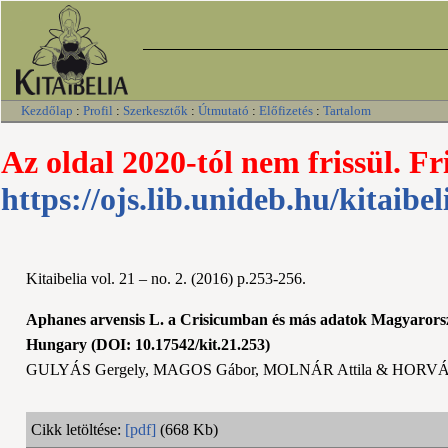
Kezdőlap
:
Profil
:
Szerkesztők
:
Útmutató
:
Előfizetés
:
Tartalom
Az oldal 2020-tól nem frissül. Fr
https://ojs.lib.unideb.hu/kitaibel
Kitaibelia vol. 21 – no. 2. (2016) p.253-256.
Aphanes arvensis L. a Crisicumban és más adatok Magyarország
Hungary (DOI: 10.17542/kit.21.253)
GULYÁS Gergely, MAGOS Gábor, MOLNÁR Attila & HORV
Cikk letöltése:
[pdf]
(668 Kb)