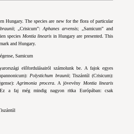
rn Hungary. The species are new for the flora of particular
braunii
; „Crisicum”:
Aphanes arvensis
; „Samicum” and
lien species
Montia linearis
in Hungary are presented. This
enmark and Hungary.
ségense, Samicum
rországi előfordulásairól számolunk be. A fajok egyes
(Eupannonicum):
Polystichum braunii
; Tiszántúl (Crisicum):
égense):
Agrimonia procera
. A jövevény
Montia linearis
. Ez a faj még mindig nagyon ritka Európában: csak
Tiszántúl