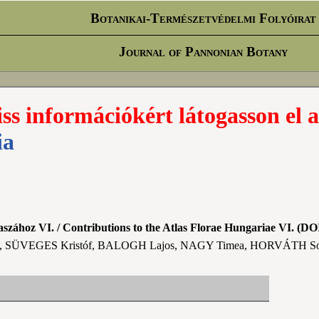
Botanikai-Természetvédelmi Folyóirat
Journal of Pannonian Botany
iss információkért látogasson el a
ia
szához VI. / Contributions to the Atlas Florae Hungariae VI. (DOI
SÜVEGES Kristóf, BALOGH Lajos, NAGY Timea, HORVÁTH So