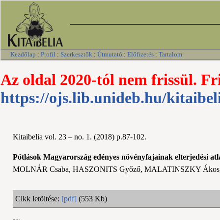
Kezdőlap
:
Profil
:
Szerkesztők
:
Útmutató
:
Előfizetés
:
Tartalom
Az oldal 2020-tól nem frissül. Fr
https://ojs.lib.unideb.hu/kitaibel
Kitaibelia vol. 23 – no. 1. (2018) p.87-102.
Pótlások Magyarország edényes növényfajainak elterjedési atla
MOLNÁR Csaba, HASZONITS Győző, MALATINSZKY Ákos, 
Cikk letöltése:
[pdf]
(553 Kb)