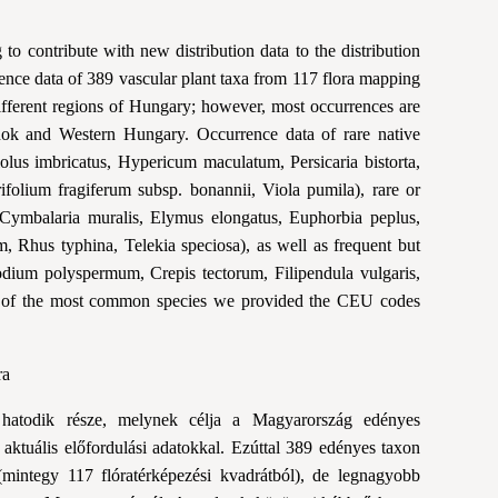
 to contribute with new distribution data to the distribution
ence data of 389 vascular plant taxa from 117 flora mapping
fferent regions of Hungary; however, most occurrences are
nok and Western Hungary. Occurrence data of rare native
iolus imbricatus, Hypericum maculatum, Persicaria bistorta,
rifolium fragiferum subsp. bonannii, Viola pumila), rare or
, Cymbalaria muralis, Elymus elongatus, Euphorbia peplus,
, Rhus typhina, Telekia speciosa), as well as frequent but
odium polyspermum, Crepis tectorum, Filipendula vulgaris,
case of the most common species we provided the CEU codes
ra
atodik része, melynek célja a Magyarország edényes
t aktuális előfordulási adatokkal. Ezúttal 389 edényes taxon
l (mintegy 117 flóratérképezési kvadrátból), de legnagyobb