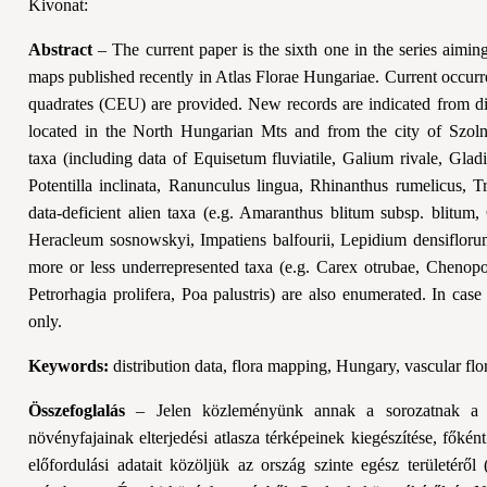
Kivonat:
Abstract
– The current paper is the sixth one in the series aiming
maps published recently in Atlas Florae Hungariae. Current occurr
quadrates (CEU) are provided. New records are indicated from di
located in the North Hungarian Mts and from the city of Szol
taxa (including data of Equisetum fluviatile, Galium rivale, Glad
Potentilla inclinata, Ranunculus lingua, Rhinanthus rumelicus, T
data-deficient alien taxa (e.g. Amaranthus blitum subsp. blitum
Heracleum sosnowskyi, Impatiens balfourii, Lepidium densiflorum
more or less underrepresented taxa (e.g. Carex otrubae, Chenop
Petrorhagia prolifera, Poa palustris) are also enumerated. In 
only.
Keywords:
distribution data, flora mapping, Hungary, vascular flo
Összefoglalás
– Jelen közleményünk annak a sorozatnak a h
növényfajainak elterjedési atlasza térképeinek kiegészítése, főkén
előfordulási adatait közöljük az ország szinte egész területérő