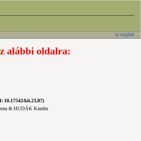
in english
z alábbi oldalra:
: 10.17542/kit.23.87)
ma & HUDÁK Katalin