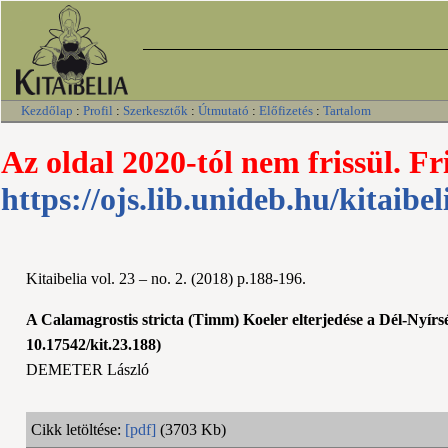
Kezdőlap
:
Profil
:
Szerkesztők
:
Útmutató
:
Előfizetés
:
Tartalom
Az oldal 2020-tól nem frissül. Fr
https://ojs.lib.unideb.hu/kitaibel
Kitaibelia vol. 23 – no. 2. (2018) p.188-196.
A Calamagrostis stricta (Timm) Koeler elterjedése a Dél-Nyírs
10.17542/kit.23.188)
DEMETER László
Cikk letöltése:
[pdf]
(3703 Kb)