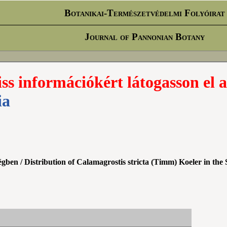
Botanikai-Természetvédelmi Folyóirat
Journal of Pannonian Botany
iss információkért látogasson el a
ia
égben / Distribution of Calamagrostis stricta (Timm) Koeler in t