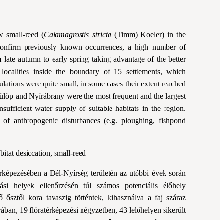
w small-reed (
Calamagrostis stricta
(Timm) Koeler) in the
confirm previously known occurrences, a high number of
 late autumn to early spring taking advantage of the better
 localities inside the boundary of 15 settlements, which
lations were quite small, in some cases their extent reached
ülöp and Nyírábrány were the most frequent and the largest
sufficient water supply of suitable habitats in the region.
t of anthropogenic disturbances (e.g. ploughing, fishpond
itat desiccation, small-reed
rképezésében a Dél-Nyírség területén az utóbbi évek során
si helyek ellenőrzé­sén túl számos potenciális élőhely
 ősz­től kora tavaszig történtek, kihasználva a faj száraz
rában, 19 flóratérképezési négyzetben, 43 lelőhelyen sikerült