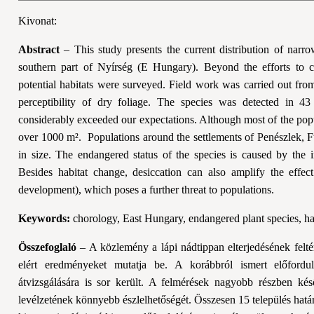
Kivonat:
Abstract
– This study presents the current distribution of narro
southern part of Nyírség (E Hungary). Beyond the efforts to 
potential habitats were surveyed. Field work was carried out from
perceptibility of dry foliage. The species was detected in 43
considerably exceeded our expectations. Although most of the popu
over 1000 m². Populations around the settlements of Penészlek, F
in size. The endangered status of the species is caused by the in
Besides habitat change, desiccation can also amplify the effec
development), which poses a further threat to populations.
Keywords:
chorology, East Hungary, endangered plant species, hab
Összefoglaló
– A közlemény a lápi nádtippan elterjedésének felté
elért eredményeket mutatja be. A korábbról ismert előfordulá
átvizsgálására is sor került. A felmérések nagyobb részben késő
levélzetének könnyebb észlelhetőségét. Össze­sen 15 település hatá