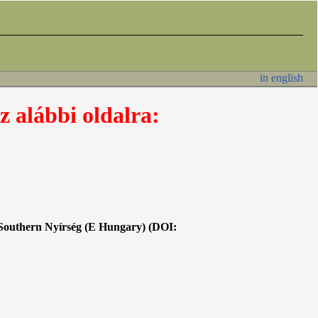
in english
z alábbi oldalra:
he Southern Nyírség (E Hungary) (DOI: