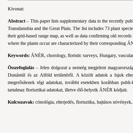
Kivonat:
Abstract
– This paper lists supplementary data to the recently pu
Transdanubia and the Great Plain. The list includes 73 plant spec
their grid-based range map, as well as data confirming old records o
where the plants occur are characterized by their corresponding 
Keywords:
ÁNÉR, chorology, floristic surveys, Hungary, vascular
Összefoglalás
– Jelen dolgozat a nemrég megjelent magyarországi 
Dunántúl és az Alföld területéről. A közölt adatok a fajok elte
megerősítenek régi adatokat, további esetekben korábban publi-
tartalmaz florisztikai adatokat, illetve élő-helyeik ÁNÉR kódjait.
Kulcsszavak:
cönológia, elterjedés, florisztika, hajtásos növénye