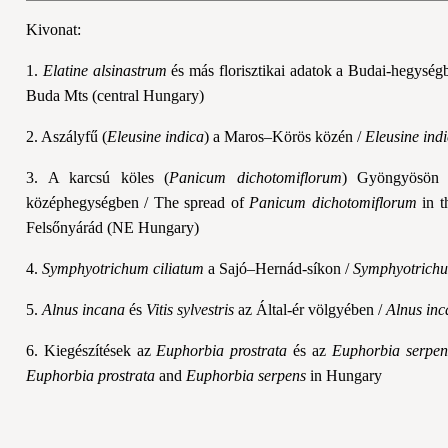
Kivonat:
1.
Elatine alsinastrum
és más florisztikai adatok a Budai-hegység
Buda Mts (central Hungary)
2. Aszályfű (
Eleusine indica
) a Maros–Körös közén /
Eleusine ind
3. A karcsú köles (
Panicum dichotomiflorum
) Gyöngyösön é
középhegységben / The spread of
Panicum dichotomiflorum
in t
Felsőnyárád (NE Hungary)
4.
Symphyotrichum ciliatum
a Sajó–Hernád-síkon /
Symphyotrich
5.
Alnus incana
és
Vitis sylvestris
az Által-ér völgyében /
Alnus in
6. Kiegészítések az
Euphorbia prostrata
és az
Euphorbia serpen
Euphorbia prostrata
and
Euphorbia serpens
in Hungary