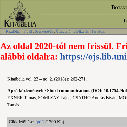
Botani
J
Kezdőlap
:
Profil
:
Szerkesztők
:
Útmutató
:
Előfizetés
:
Tartalom
Az oldal 2020-tól nem frissül. Fr
alábbi oldalra:
https://ojs.lib.un
Kitaibelia vol. 23 – no. 2. (2018) p.262-271.
Apró közlemények / Short communications (DOI: 10.17542/kit
EXNER Tamás, SOMLYAY Lajos, CSATHÓ András István, MOL
Tamás
Cikk letöltése:
[pdf]
(1709 Kb)