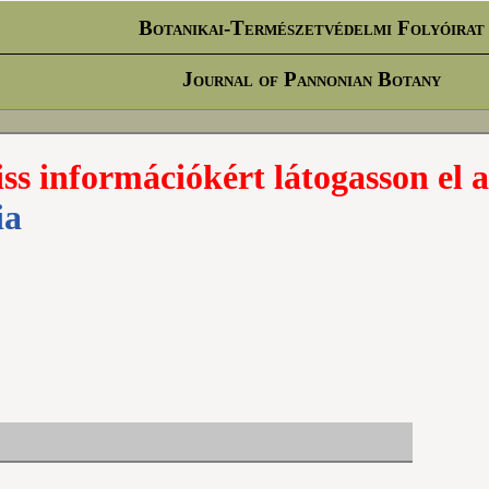
Botanikai-Természetvédelmi Folyóirat
Journal of Pannonian Botany
iss információkért látogasson el a
ia