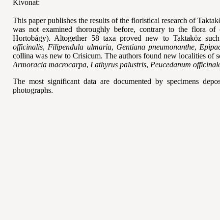
Kivonat:
This paper publishes the results of the floristical research of Takta
was not examined thoroughly before, contrary to the flora of 
Hortobágy). Altogether 58 taxa proved new to Taktaköz suc
officinalis
,
Filipendula
ulmaria
,
Gentiana
pneumonanthe
,
Epipac
collina was new to Crisicum. The authors found new localities of s
Armoracia
macrocarpa
,
Lathyrus
palustris
,
Peucedanum
officinal
The most significant data are documented by specimens depo
photographs.