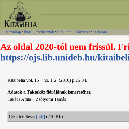
Kezdőlap
:
Profil
:
Szerkesztők
:
Útmutató
:
Előfizetés
:
Tartalom
Az oldal 2020-tól nem frissül. Fr
https://ojs.lib.unideb.hu/kitaibel
Kitaibelia vol. 15 – no. 1-2. (2010) p.25-34.
Adatok a Taktaköz flórájának ismeretéhez
Takács Attila – Zsólyomi Tamás
Cikk letöltése:
[pdf]
(276 Kb)