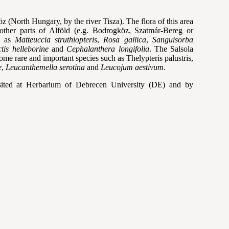
köz (North Hungary, by the river Tisza). The flora of this area
other parts of Alföld (e.g. Bodrogköz, Szatmár-Bereg or
h as
Matteuccia
struthiopteris
,
Rosa
gallica
,
Sanguisorba
tis
helleborine
and
Cephalanthera
longifolia
. The Salsola
ome rare and important species such as Thelypteris palustris,
e
,
Leucanthemella
serotina
and
Leucojum
aestivum
.
sited at Herbarium of Debrecen University (DE) and by