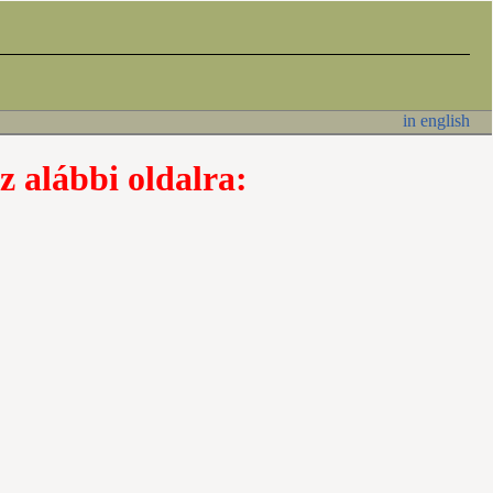
in english
z alábbi oldalra: