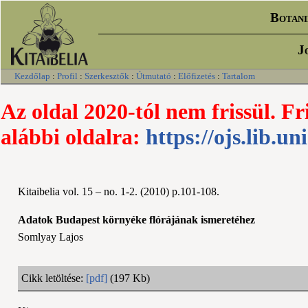
Botani
J
Kezdőlap
:
Profil
:
Szerkesztők
:
Útmutató
:
Előfizetés
:
Tartalom
Az oldal 2020-tól nem frissül. Fr
alábbi oldalra:
https://ojs.lib.un
Kitaibelia vol. 15 – no. 1-2. (2010) p.101-108.
Adatok Budapest környéke flórájának ismeretéhez
Somlyay Lajos
Cikk letöltése:
[pdf]
(197 Kb)