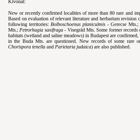
Kivonat:
New or recently confirmed localities of more than 80 rare and imp
Based on evaluation of relevant literature and herbarium revision 
following territories:
Bolboschoenus
planiculmis
- Gerecse Mts.
Mts.;
Petrorhagia
saxifraga
- Visegrád Mts. Some former records o
habitats (wetland and saline meadows) in Budapest are confirmed, 
in the Buda Mts. are questioned. New records of some rare 
Chorispora
tenella
and
Parietaria
judaica
) are also published.