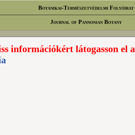
Botanikai-Természetvédelmi Folyóirat
Journal of Pannonian Botany
iss információkért látogasson el a
ia