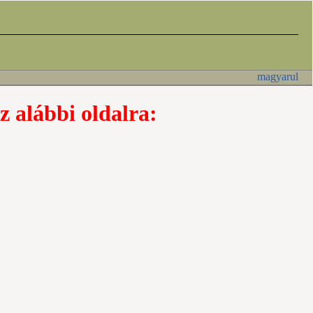
magyarul
z alábbi oldalra: