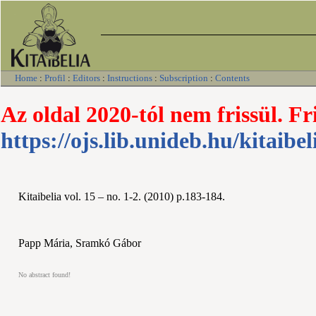
Home
:
Profil
:
Editors
:
Instructions
:
Subscription
:
Contents
Az oldal 2020-tól nem frissül. Fr
https://ojs.lib.unideb.hu/kitaibel
Kitaibelia vol. 15 – no. 1-2. (2010) p.183-184.
Papp Mária, Sramkó Gábor
No abstract found!