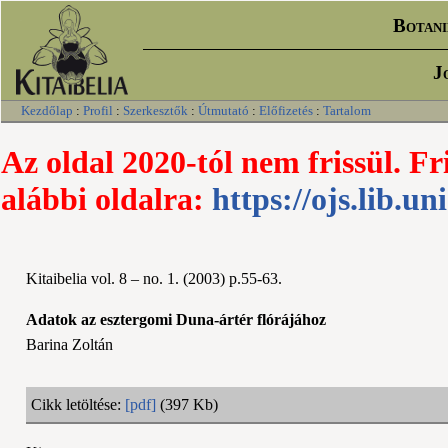
Botani
J
Kezdőlap
:
Profil
:
Szerkesztők
:
Útmutató
:
Előfizetés
:
Tartalom
Az oldal 2020-tól nem frissül. Fr
alábbi oldalra:
https://ojs.lib.un
Kitaibelia vol. 8 – no. 1. (2003) p.55-63.
Adatok az esztergomi Duna-ártér flórájához
Barina Zoltán
Cikk letöltése:
[pdf]
(397 Kb)