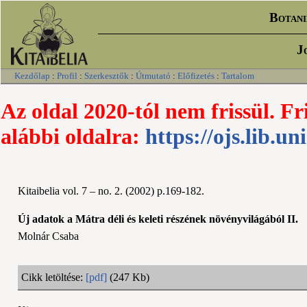
Botani
J
Kezdőlap
:
Profil
:
Szerkesztők
:
Útmutató
:
Előfizetés
:
Tartalom
Az oldal 2020-tól nem frissül. Fr
alábbi oldalra:
https://ojs.lib.un
Kitaibelia vol. 7 – no. 2. (2002) p.169-182.
Új adatok a Mátra déli és keleti részének növényvilágából II.
Molnár Csaba
Cikk letöltése:
[pdf]
(247 Kb)