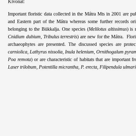
Kivonat:
Important floristic data collected in the Mátra Mts in 2001 are p
and Eastern part of the Mátra whereas some further records or
belonging to the Bükkalja. One species (
Melilotus altissimus
) is
Cnidium dubium, Tribulus terrestris
) are new for the Mátra.
Flori
archaeophytes are presented. The discussed species are prote
carniolica, Lathyrus nissolia, Inula helenium, Ornithogalum pyra
Poa remota
) or are characteristic of habitats that are important 
Laser trilobum, Potentilla micrantha, P. erecta, Filipendula ulmari