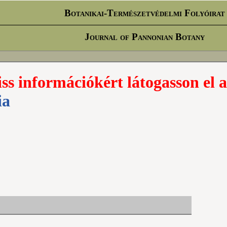
Botanikai-Természetvédelmi Folyóirat
Journal of Pannonian Botany
iss információkért látogasson el a
ia