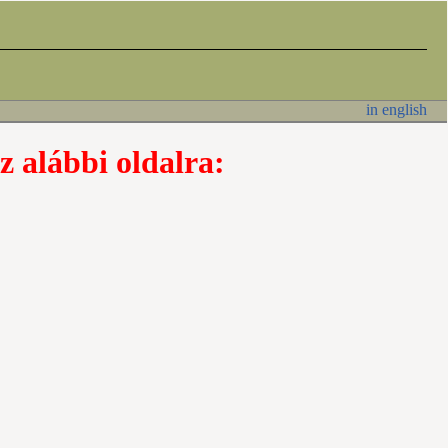
in english
z alábbi oldalra: