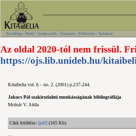
Kezdőlap
:
Profil
:
Szerkesztők
:
Útmutató
:
Előfizetés
:
Tartalom
Az oldal 2020-tól nem frissül. Fr
https://ojs.lib.unideb.hu/kitaibel
Kitaibelia vol. 6 – no. 2. (2001) p.237-244.
Jakucs Pál szakirodalmi munkásságának bibliográfiája
Molnár V. Attila
Cikk letöltése:
[pdf]
(165 Kb)