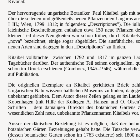
Kivonat:
Der hervorragende ungarische Botaniker, Paul Kitaibel gab mit 
über die seltenen und größenteils neuen Pflanzenarten Ungarns au
I–III.; Wien, 1799–1812; in folgenden: „Descriptiones”). Die iul
lateinische Beschreibungen enthalten etwa 150 neue Pflanzen d
kleiner Teil dieser Neuigkeiten war schon früher, durch Kitaibe
„nova” bezeichnet, einige sogar abgebildet. Die ausführliche, s
neuen Arten sind dagegen in den „Descriptiones” zu finden.
Kitaibel vollbrachte
zwischen 1792 und 1817 im ganzen Laqn
Tagebücher darüber. Der authentische Teil seinen ooriginellen, q
schon im Druck erschienen (Gombocz, 1945–1946), während die w
auf Publikation.
Die originellen Exemplare an Kitaibel gerichteten Briefe zah
Ungarischen Naturwissenschaftlichen Museums zu finden, dagege
unbekannt geblieben. Dem Autor dieser Zeilen gelang es im Lauf
Kopenhagen (mit Hilfe der Kollegen A. Hansen und O. Olsen) au
Schriften – dem damaligen Direktor des botanichen Gartens
wesentlichen Zahl neue, unbekannte Pflanzennamen Kitaibels vor.
Ausser der dänischen Beziehung ist es möglich, daß der botani
botanischen Gärten Beziehungen gehabt hatte. Die Tatsache ver
(dessen botanischer Garten schon im 1763 existierte) seit 1800 