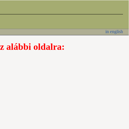
in english
z alábbi oldalra: