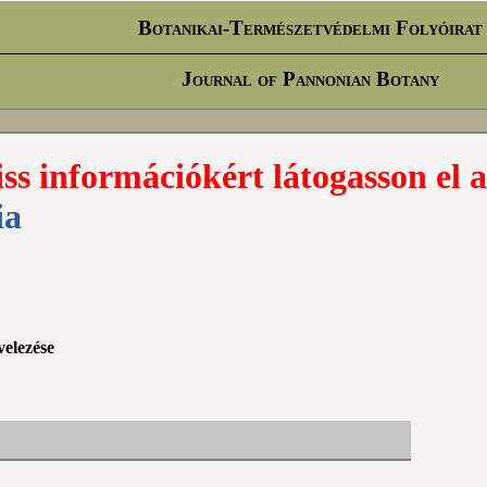
Botanikai-Természetvédelmi Folyóirat
Journal of Pannonian Botany
iss információkért látogasson el a
ia
velezése