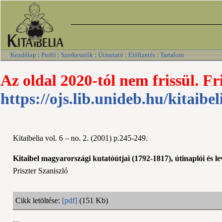
Kezdőlap
:
Profil
:
Szerkesztők
:
Útmutató
:
Előfizetés
:
Tartalom
Az oldal 2020-tól nem frissül. Fr
https://ojs.lib.unideb.hu/kitaibel
Kitaibelia vol. 6 – no. 2. (2001) p.245-249.
Kitaibel magyarországi kutatóútjai (1792-1817), útinaplói és le
Priszter Szaniszló
Cikk letöltése:
[pdf]
(151 Kb)