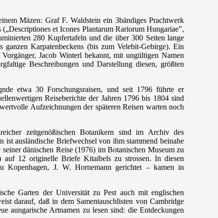
seinem Mäzen: Graf F. Waldstein ein 3bändiges Prachtwerk
s („Descriptiones et Icones Plantarum Rariorum Hungariae”,
luminierten 280 Kupfertafeln und die über 300 Seiten lange
es ganzen Karpatenbeckens (bis zum Velebit-Gebirge). Ein
ls Vorgänger, Jacob Winterl bekannt, mit ungültigen Namen
orgfaltige Beschreibungen und Darstellung diesen, größten
de etwa 30 Forschungsraisen, und seit 1796 führte er
uellenwertigen Reiseberichte der Jahren 1796 bis 1804 sind
ertvolle Aufzeichnungen der späteren Reisen warten noch
lreicher zeitgenößischen Botanikern sind im Archiv des
n ist ausländische Briefwechsel von ihm stammend beinahe
e seiner dänischen Reise (1976) im Botanischen Museum zu
f 12 originelle Briefe Kitaibels zu strossen. In diesen
 zu Kopenhagen, J. W. Hornemann gerichtet – kamen in
sche Garten der Universität zu Pest auch mit englischen
weist darauf, daß in dem Samentauschlisten von Cambridge
neue aungarische Artnamen zu lesen sind: die Entdeckungen