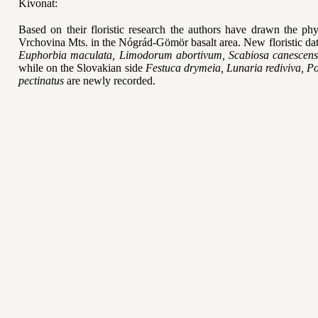
Kivonat:
Based on their floristic research the authors have drawn the 
Vrchovina Mts. in the Nógrád-Gömör basalt area. New floristic da
Euphorbia maculata, Limodorum abortivum, Scabiosa canescens, S
while on the Slovakian side
Festuca drymeia, Lunaria rediviva, 
pectinatus
are newly recorded.