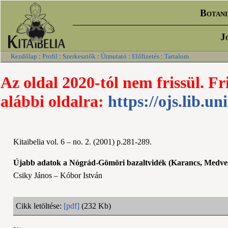
Botani
J
Kezdőlap
:
Profil
:
Szerkesztők
:
Útmutató
:
Előfizetés
:
Tartalom
Az oldal 2020-tól nem frissül. Fr
alábbi oldalra:
https://ojs.lib.un
Kitaibelia vol. 6 – no. 2. (2001) p.281-289.
Újabb adatok a Nógrád-Gömöri bazaltvidék (Karancs, Medves
Csiky János – Kóbor István
Cikk letöltése:
[pdf]
(232 Kb)