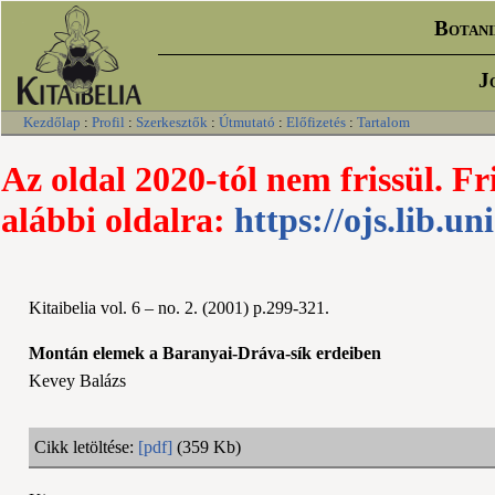
Botani
J
Kezdőlap
:
Profil
:
Szerkesztők
:
Útmutató
:
Előfizetés
:
Tartalom
Az oldal 2020-tól nem frissül. Fr
alábbi oldalra:
https://ojs.lib.un
Kitaibelia vol. 6 – no. 2. (2001) p.299-321.
Montán elemek a Baranyai-Dráva-sík erdeiben
Kevey Balázs
Cikk letöltése:
[pdf]
(359 Kb)