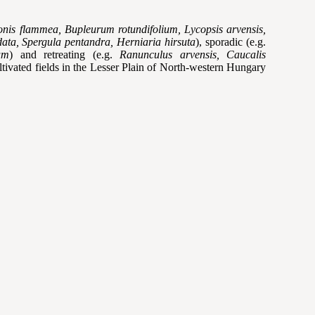
nis flammea, Bupleurum rotundifolium, Lycopsis arvensis,
ata, Spergula pentandra, Herniaria hirsuta
), sporadic (e.g.
um
) and retreating (e.g.
Ranunculus arvensis, Caucalis
ltivated fields in the Lesser Plain of North-western Hungary