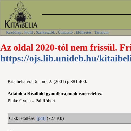
Kezdőlap
:
Profil
:
Szerkesztők
:
Útmutató
:
Előfizetés
:
Tartalom
Az oldal 2020-tól nem frissül. Fr
https://ojs.lib.unideb.hu/kitaibel
Kitaibelia vol. 6 – no. 2. (2001) p.381-400.
Adatok a Kisalföld gyomflórájának ismeretéhez
Pinke Gyula – Pál Róbert
Cikk letöltése:
[pdf]
(727 Kb)