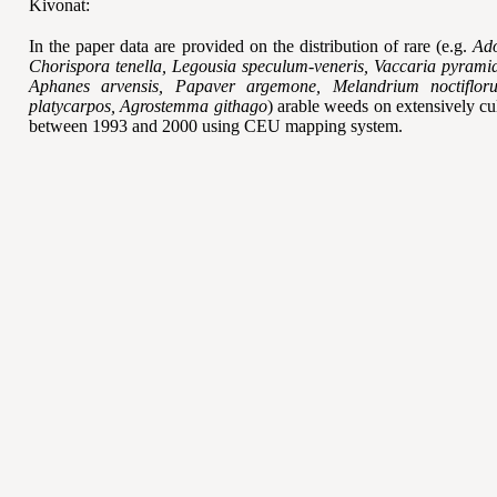
Kivonat:
In the paper data are provided on the distribution of rare (e.g.
Ado
Chorispora tenella, Legousia speculum-veneris, Vaccaria pyramid
Aphanes arvensis, Papaver argemone, Melandrium noctiflor
platycarpos, Agrostemma githago
) arable weeds on extensively cu
between 1993 and 2000 using CEU mapping system.