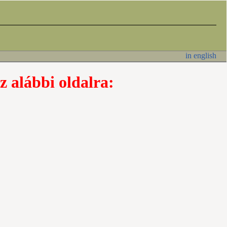
in english
z alábbi oldalra: