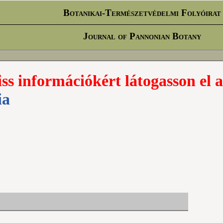
Botanikai-Természetvédelmi Folyóirat
Journal of Pannonian Botany
iss információkért látogasson el a
ia