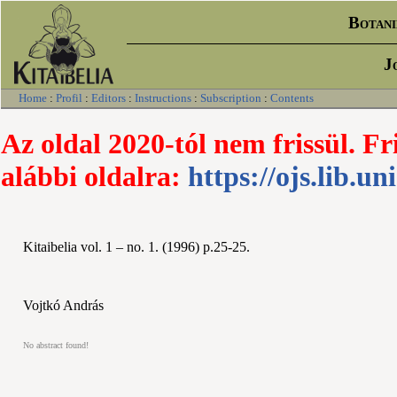
Botani
J
Home
:
Profil
:
Editors
:
Instructions
:
Subscription
:
Contents
Az oldal 2020-tól nem frissül. Fr
alábbi oldalra:
https://ojs.lib.un
Kitaibelia vol. 1 – no. 1. (1996) p.25-25.
Vojtkó András
No abstract found!