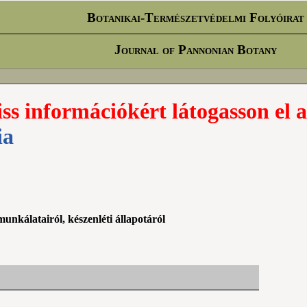
Botanikai-Természetvédelmi Folyóirat
Journal of Pannonian Botany
iss információkért látogasson el a
ia
nkálatairól, készenléti állapotáról