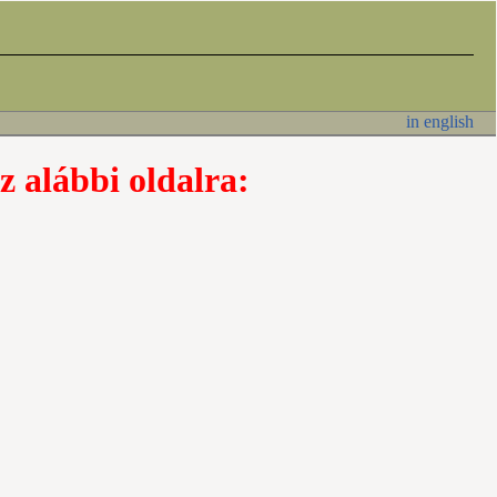
in english
z alábbi oldalra: