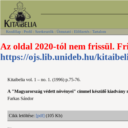
Kezdőlap
:
Profil
:
Szerkesztők
:
Útmutató
:
Előfizetés
:
Tartalom
Az oldal 2020-tól nem frissül. Fr
https://ojs.lib.unideb.hu/kitaibel
Kitaibelia vol. 1 – no. 1. (1996) p.75-76.
A "Magyarország védett növényei" címmel készülő kiadvány mu
Farkas Sándor
Cikk letöltése:
[pdf]
(105 Kb)