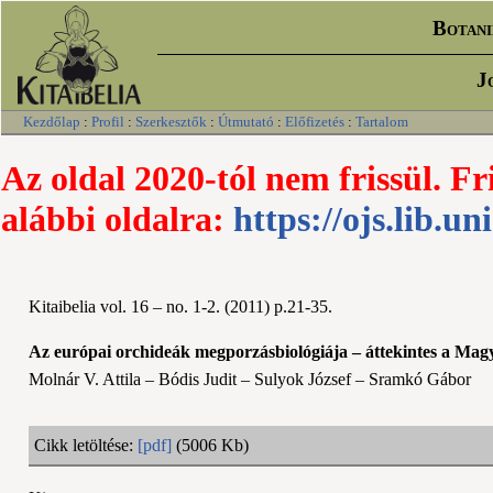
Botani
J
Kezdőlap
:
Profil
:
Szerkesztők
:
Útmutató
:
Előfizetés
:
Tartalom
Az oldal 2020-tól nem frissül. Fr
alábbi oldalra:
https://ojs.lib.un
Kitaibelia vol. 16 – no. 1-2. (2011) p.21-35.
Az európai orchideák megporzásbiológiája – áttekintes a Mag
Molnár V. Attila – Bódis Judit – Sulyok József – Sramkó Gábor
Cikk letöltése:
[pdf]
(5006 Kb)