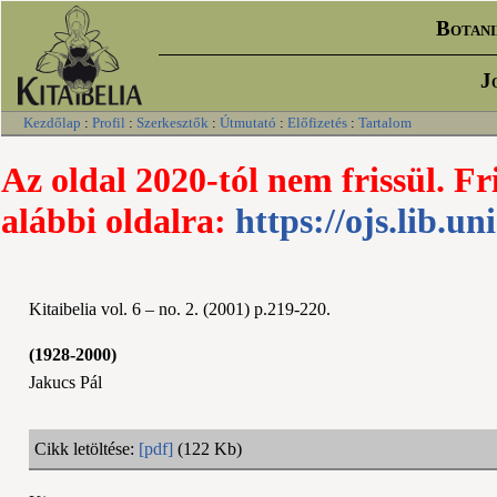
Botani
J
Kezdőlap
:
Profil
:
Szerkesztők
:
Útmutató
:
Előfizetés
:
Tartalom
Az oldal 2020-tól nem frissül. Fr
alábbi oldalra:
https://ojs.lib.un
Kitaibelia vol. 6 – no. 2. (2001) p.219-220.
(1928-2000)
Jakucs Pál
Cikk letöltése:
[pdf]
(122 Kb)